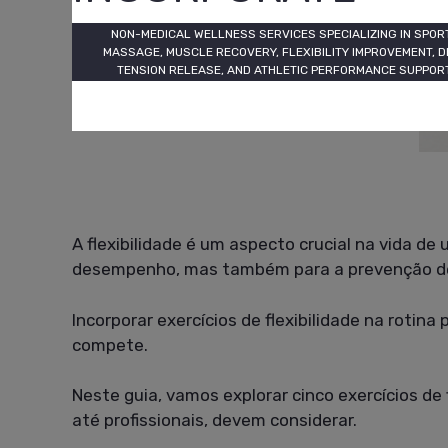
NON-MEDICAL WELLNESS SERVICES SPECIALIZING IN SPOR
MASSAGE, MUSCLE RECOVERY, FLEXIBILITY IMPROVEMENT, D
TENSION RELEASE, AND ATHLETIC PERFORMANCE SUPPORT
A flexibilidade é um aspecto crucial na vida de
desempenho, mas também para a prevenção de 
Incorporar exercícios de flexibilidade na rotin
compete.
Neste guia, vamos explorar cinco exercícios de
até profissionais, devem considerar.