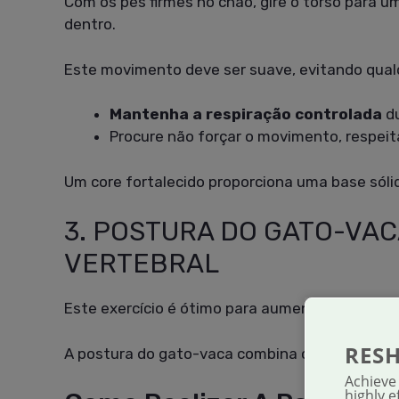
Com os pés firmes no chão, gire o torso para u
dentro.
Este movimento deve ser suave, evitando qualq
Mantenha a respiração controlada
du
Procure não forçar o movimento, respeita
Um core fortalecido proporciona uma base sóli
3. POSTURA DO GATO-VAC
VERTEBRAL
Este exercício é ótimo para aumentar a flexibil
RES
A postura do gato-vaca combina contração e r
Achieve
highly e