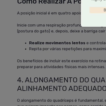
Como Realizar A Postura 
B
A posição inicial é em quatro apoios.
Inicie com uma respiração profunda e, em seg
(postura do gato) e, depois, deixe a barriga cai
Realize movimentos lentos
e controla
Repita por várias repetições para maximiz
Os benefícios de incluir este exercício na rotin
preparar para atividades físicas mais intensas.
4. ALONGAMENTO DO QUA
ALINHAMENTO ADEQUAD
O alongamento do quadríceps é fundamental, e