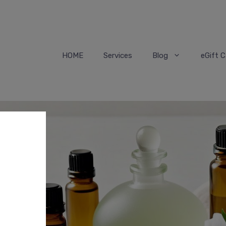
HOME
Services
Blog
eGift C