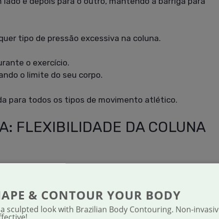
m lado e depois para o outro, mantendo a barriga para
uer tipo de pressão excessiva na coluna.
rante o exercício.
ndo o limite do seu corpo.
da para todos os tipos de movimento atlético.
A: FLEXIBILIDADE DA COLUNA
idade da coluna e aliviar tensões acumuladas.
HAPE & CONTOUR YOUR BODY
elaxamento, promovendo a circulação.
 a sculpted look with Brazilian Body Contouring. Non-invasi
ffective!