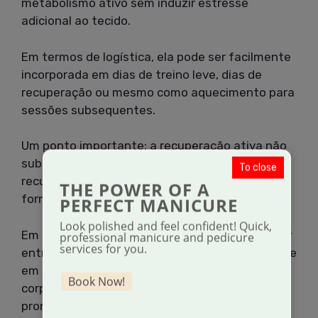
metabolismo ativo sem induzir estresse
adicional ao tecido.
Em termos de logística, ela pode ser facilmente
incorporada em dias de treino leve, dias de
recuperação ou mesmo como aquecimento para
sessões subsequentes.
Um ponto importante: a recuperação ativa não
substitui totalmente outras estratégias de
To close
recuperação, mas pode complementá-las de
THE POWER OF A
forma eficaz.
PERFECT MANICURE
Look polished and feel confident! Quick,
Em um calendário de alto desempenho, alternar
professional manicure and pedicure
services for you.
entre períodos com foco em recuperação ativa e
em sessões mais direcionadas de cuidado
Book Now!
corporal ajuda a manter o corpo equilibrado e
pronto para o próximo desafio.