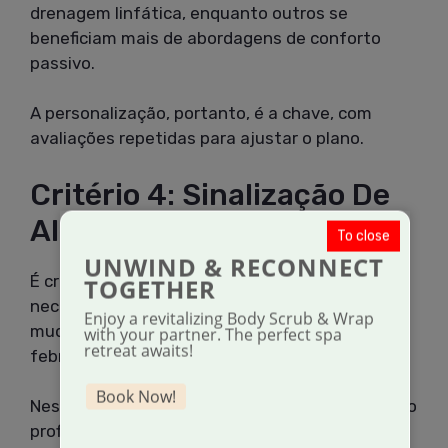
drenagem linfática, enquanto outros se
beneficiam mais de abordagens de conforto
passivo.
A personalização, portanto, é a chave, com
avaliações repetidas para ajustar o plano.
Critério 4: Sinalização De
Alerta
To close
UNWIND & RECONNECT
É crucial observar sinais que indiquem
TOGETHER
necessidade de ajuste: dor que persiste,
Enjoy a revitalizing Body Scrub & Wrap
mudança de cor na pele, calor excessivo ou
with your partner. The perfect spa
retreat awaits!
febre.
Book Now!
Nessas situações, é essencial buscar orientação
profissional para reavaliar o plano.