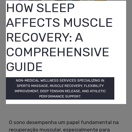
HOW SLEEP
AFFECTS MUSCLE
RECOVERY: A
COMPREHENSIVE
GUIDE
NON-MEDICAL WELLNESS SERVICES SPECIALIZING IN
SPORTS MASSAGE, MUSCLE RECOVERY, FLEXIBILITY
IMPROVEMENT, DEEP TENSION RELEASE, AND ATHLETIC
PERFORMANCE SUPPORT.
O sono desempenha um papel fundamental na
recuperação muscular, especialmente para