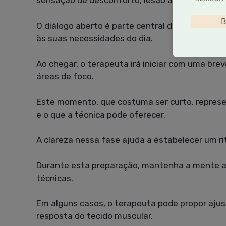
sensação de desconforto, lesão antiga ou mud
B
O diálogo aberto é parte central do processo,
às suas necessidades do dia.
Ao chegar, o terapeuta irá iniciar com uma brev
áreas de foco.
Este momento, que costuma ser curto, represe
e o que a técnica pode oferecer.
A clareza nessa fase ajuda a estabelecer um ri
Durante esta preparação, mantenha a mente ab
técnicas.
Em alguns casos, o terapeuta pode propor ajus
resposta do tecido muscular.