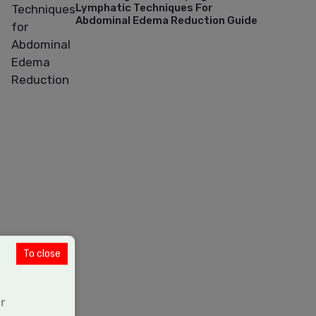
Lymphatic Techniques For
Abdominal Edema Reduction Guide
To close
ur