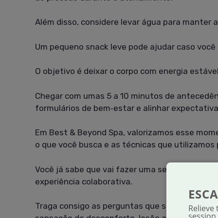
Além disso, considere levar água para manter a
Um pequeno snack leve pode ajudar caso você 
O objetivo é deixar o corpo com energia estáv
Chegar com umas 5 a 10 minutos de antecedênc
formulários de bem‑estar e alinhar expectativa
Em Best & Beyond Spa, valorizamos esse momen
o que você busca e as técnicas que utilizamos 
Você já sabe que vai fazer uma sessão de mass
experiência colaborativa.
ESCA
Traga consigo as perguntas que surgirem e co
Relieve
session