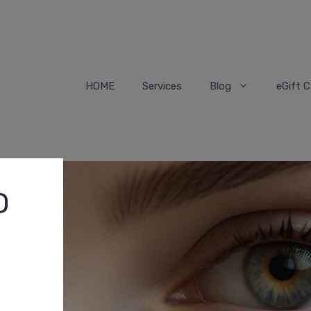
HOME
Services
Blog
eGift C
O