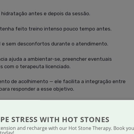
 hidratação antes e depois da sessão.
tenha feito treino intenso pouco tempo antes.
el e sem desconfortos durante o atendimento.
ia ajuda a ambientar-se, preencher eventuais
s com o terapeuta licenciado.
to de acolhimento — ele facilita a integração entre
para responder a esse objetivo.
agem esportiva, mas vale reforçar: esta é uma
PE STRESS WITH HOT STONES
mpartilhe com o terapeuta qualquer recente
 tension and recharge with our Hot Stone Therapy. Book yo
 today!