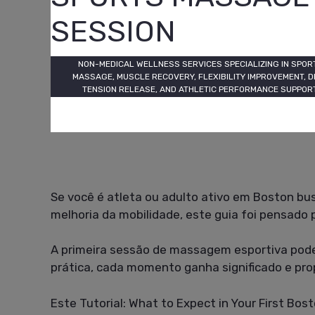
SESSION
NON-MEDICAL WELLNESS SERVICES SPECIALIZING IN SPOR
MASSAGE, MUSCLE RECOVERY, FLEXIBILITY IMPROVEMENT, D
TENSION RELEASE, AND ATHLETIC PERFORMANCE SUPPORT
Se você é atleta ou adulto ativo em Boston bu
melhoria da mobilidade, este guia foi pensado 
A primeira sessão de massagem esportiva pod
prática, cada momento ganha significado e pro
Este Tutorial: What to Expect in Your First Bo