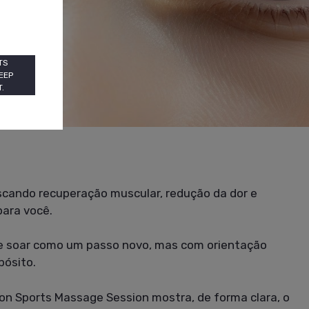
TS
EEP
.
scando recuperação muscular, redução da dor e
para você.
e soar como um passo novo, mas com orientação
pósito.
ston Sports Massage Session mostra, de forma clara, o